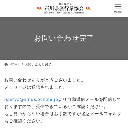
コ
ナ
ン
ビ
MENU
テ
ゲ
ン
ー
ツ
シ
へ
ョ
お問い合わせ完了
ス
ン
キ
に
ッ
移
プ
動
HOME
お問い合わせ完了
お問い合わせありがとうございました。
メッセージは送信されました。
ishiryo@ninus.ocn.ne.jp
より自動返信メールを配信して
おりますので、受信できているかご確認ください。
もし見つからない場合はお手数ですが迷惑メールフォルダ
もご確認ください。