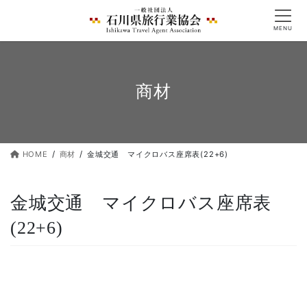
コ
ナ
ン
ビ
MENU
テ
ゲ
ン
ー
ツ
シ
へ
ョ
商材
ス
ン
キ
に
ッ
移
プ
動
HOME
商材
金城交通 マイクロバス座席表(22+6)
金城交通 マイクロバス座席表
(22+6)